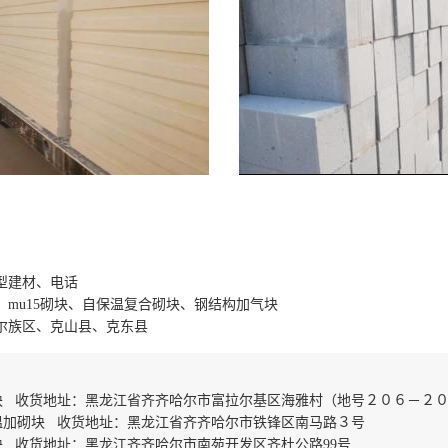
型建材、电话
、mu15砌块、自保温复合砌块、钢结构加气块
尔族区、克山县、克东县
块 收货地址：黑龙江省齐齐哈尔市富拉尔基区海雅村（地号２０６－２
温加砌块 收货地址：黑龙江省齐齐哈尔市铁锋区南马路３号
 收货地址：黑龙江齐齐哈尔市南苑开发区齐杜公路99号