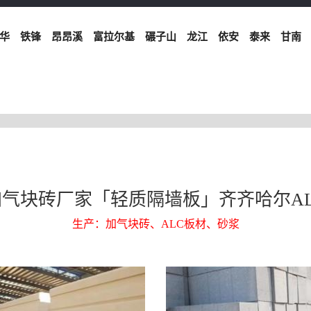
华
铁锋
昂昂溪
富拉尔基
碾子山
龙江
依安
泰来
甘南
气块砖厂家「轻质隔墙板」齐齐哈尔A
生产：加气块砖、ALC板材、砂浆