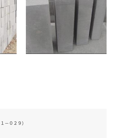
０１－０２９）