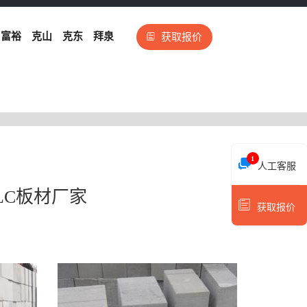
富裕
克山
克东
拜泉
获取报价
1
人工客服
LC板材厂家
获取报价